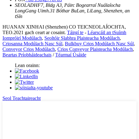
SEOLADH
F7, Bldg A3, Páirc Bogearraí Nuálaíocha
LongGang Uimh.31 Bóthar BuLan, LiLang, Shenzhen, an
tSín
HUANAN XINHAI (Shenzhen) CO TEICNEOLAÍOCHTA,
TEO.2021 gach ceart ar cosaint.
Táirgí te
-
Léarscáil an tSuímh
Iompróirí Modúlach
,
Seoltóir Slabhra Plaisteacha Modúlach
,
Criosanna Modúlach Nasc Súl
,
Bulkbuy Crios Modúlach Nasc Súl
,
Conveyor Crios Modúlach
,
Crios Conveyor Plaisteacha Modúlach
,
Beartas Príobháideachais
/
Téarmaí Úsáide
Lean orainn:
Seol Teachtaireacht