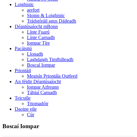
Loighistic
aerfort
Sloinn & Loighistic
Trádstóráil agus Dáileadh
Déantúsaíocht mBonn
Línte Fuarú
Línte Carnadh
Iompar Tíre
Pacáistiú
Líonadh
Laghdaigh Timfhilleadh
Boscaí Iompar
Priontáil
Meaisín Priontála Outfeed
An féidir Déantúsaíocht
Iompar Aifreann
Táblaí Carnadh
Teicstíle
Triomadóir
Daoine eile
Cúr
Boscaí Iompar