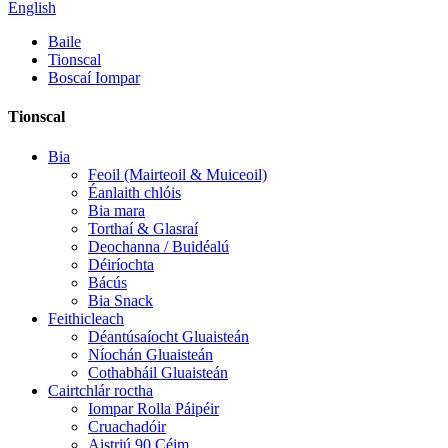
English
Baile
Tionscal
Boscaí Iompar
Tionscal
Bia
Feoil (Mairteoil & Muiceoil)
Éanlaith chlóis
Bia mara
Torthaí & Glasraí
Deochanna / Buidéalú
Déiríochta
Bácús
Bia Snack
Feithicleach
Déantúsaíocht Gluaisteán
Níochán Gluaisteán
Cothabháil Gluaisteán
Cairtchlár roctha
Iompar Rolla Páipéir
Cruachadóir
Aistriú 90 Céim