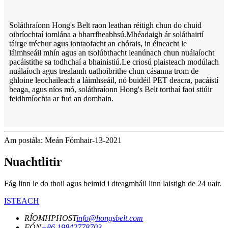
Soláthraíonn Hong's Belt raon leathan réitigh chun do chuid
oibríochtaí iomlána a bharrfheabhsú.Mhéadaigh ár soláthairtí
táirge tréchur agus iontaofacht an chórais, in éineacht le
láimhseáil mhín agus an tsolúbthacht leanúnach chun nuálaíocht
pacáistithe sa todhchaí a bhainistiú.Le criosú plaisteach modúlach
nuálaíoch agus trealamh uathoibrithe chun cásanna trom de
ghloine leochaileach a láimhseáil, nó buidéil PET deacra, pacáistí
beaga, agus níos mó, soláthraíonn Hong's Belt torthaí faoi stiúir
feidhmíochta ar fud an domhain.
Am postála: Meán Fómhair-13-2021
Nuachtlitir
Fág linn le do thoil agus beimid i dteagmháil linn laistigh de 24 uair.
ISTEACH
RÍOMHPHOST
info@hongsbelt.com
FÓN
+86 19842778703