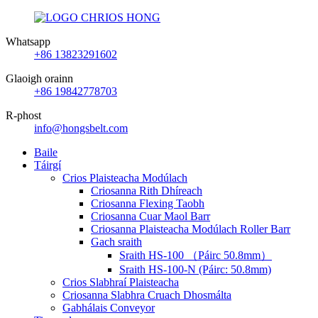
Whatsapp
+86 13823291602
Glaoigh orainn
+86 19842778703
R-phost
info@hongsbelt.com
Baile
Táirgí
Crios Plaisteacha Modúlach
Criosanna Rith Dhíreach
Criosanna Flexing Taobh
Criosanna Cuar Maol Barr
Criosanna Plaisteacha Modúlach Roller Barr
Gach sraith
Sraith HS-100 （Páirc 50.8mm）
Sraith HS-100-N (Páirc: 50.8mm)
Crios Slabhraí Plaisteacha
Criosanna Slabhra Cruach Dhosmálta
Gabhálais Conveyor