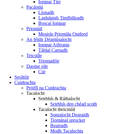
Iompar Tíre
Pacáistiú
Líonadh
Laghdaigh Timfhilleadh
Boscaí Iompar
Priontáil
Meaisín Priontála Outfeed
An féidir Déantúsaíocht
Iompar Aifreann
Táblaí Carnadh
Teicstíle
Triomadóir
Daoine eile
Cúr
Seoltóir
Cuideachta
Próifíl na Cuideachta
Tacaíocht
Seirbhís & Ráthaíocht
Seirbhís den chéad scoth
Tacaíocht theicniúil
Sonraíocht Dearaidh
Tiománaí sprocket
Bearradh
Modh Tacaíochta