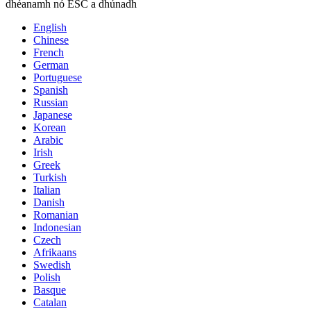
dhéanamh nó ESC a dhúnadh
English
Chinese
French
German
Portuguese
Spanish
Russian
Japanese
Korean
Arabic
Irish
Greek
Turkish
Italian
Danish
Romanian
Indonesian
Czech
Afrikaans
Swedish
Polish
Basque
Catalan