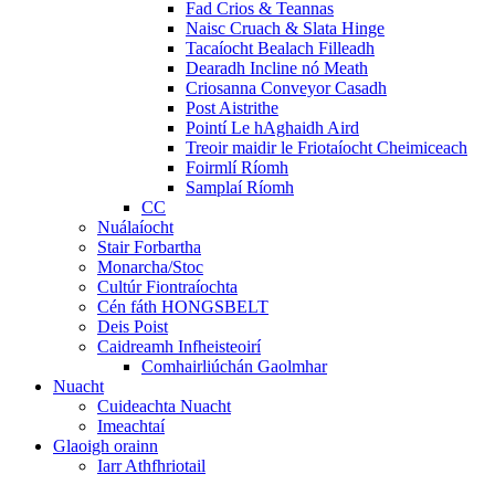
Fad Crios & Teannas
Naisc Cruach & Slata Hinge
Tacaíocht Bealach Filleadh
Dearadh Incline nó Meath
Criosanna Conveyor Casadh
Post Aistrithe
Pointí Le hAghaidh Aird
Treoir maidir le Friotaíocht Cheimiceach
Foirmlí Ríomh
Samplaí Ríomh
CC
Nuálaíocht
Stair Forbartha
Monarcha/Stoc
Cultúr Fiontraíochta
Cén fáth HONGSBELT
Deis Poist
Caidreamh Infheisteoirí
Comhairliúchán Gaolmhar
Nuacht
Cuideachta Nuacht
Imeachtaí
Glaoigh orainn
Iarr Athfhriotail