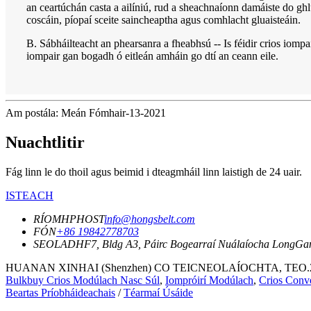
an ceartúchán casta a ailíniú, rud a sheachnaíonn damáiste do ghl
coscáin, píopaí sceite saincheaptha agus comhlacht gluaisteáin.
B. Sábháilteacht an phearsanra a fheabhsú -- Is féidir crios iom
iompair gan bogadh ó eitleán amháin go dtí an ceann eile.
Am postála: Meán Fómhair-13-2021
Nuachtlitir
Fág linn le do thoil agus beimid i dteagmháil linn laistigh de 24 uair.
ISTEACH
RÍOMHPHOST
info@hongsbelt.com
FÓN
+86 19842778703
SEOLADH
F7, Bldg A3, Páirc Bogearraí Nuálaíocha LongGa
HUANAN XINHAI (Shenzhen) CO TEICNEOLAÍOCHTA, TEO.2021 g
Bulkbuy Crios Modúlach Nasc Súl
,
Iompróirí Modúlach
,
Crios Conv
Beartas Príobháideachais
/
Téarmaí Úsáide