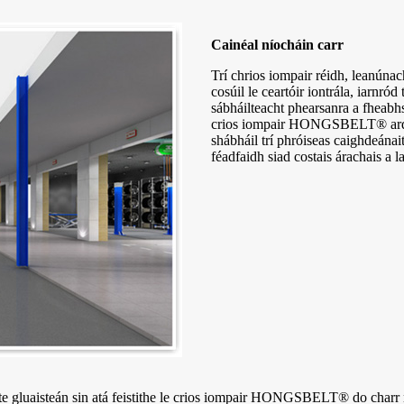
Cainéal níocháin carr
Trí chrios iompair réidh, leanú
cosúil le ceartóir iontrála, iarnród
sábháilteacht phearsanra a fheabh
crios iompair HONGSBELT® ardcha
shábháil trí phróiseas caighdeánai
féadfaidh siad costais árachais a l
e gluaisteán sin atá feistithe le crios iompair HONGSBELT® do charr na