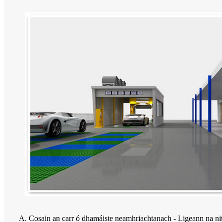
A. Cosain an carr ó dhamáiste neamhriachtanach - Ligeann na nit