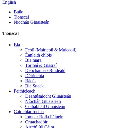
English
Baile
Tionscal
Níochán Gluaisteán
Tionscal
Bia
Feoil (Mairteoil & Muiceoil)
Éanlaith chlóis
Bia mara
Torthaí & Glasraí
Deochanna / Buidéalú
Déiríochta
Bácús
Bia Snack
Feithicleach
Déantúsaíocht Gluaisteán
Níochán Gluaisteán
Cothabháil Gluaisteán
Cairtchlár roctha
Iompar Rolla Páipéir
Cruachadóir
Aistriú 90 Céim