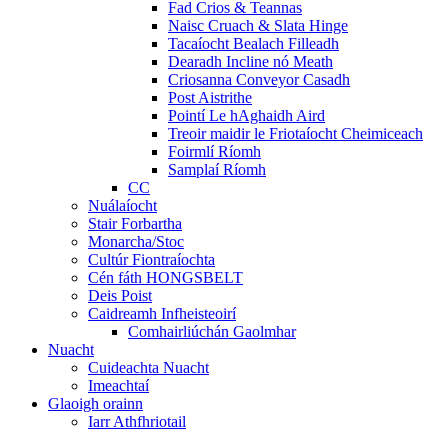
Fad Crios & Teannas
Naisc Cruach & Slata Hinge
Tacaíocht Bealach Filleadh
Dearadh Incline nó Meath
Criosanna Conveyor Casadh
Post Aistrithe
Pointí Le hAghaidh Aird
Treoir maidir le Friotaíocht Cheimiceach
Foirmlí Ríomh
Samplaí Ríomh
CC
Nuálaíocht
Stair Forbartha
Monarcha/Stoc
Cultúr Fiontraíochta
Cén fáth HONGSBELT
Deis Poist
Caidreamh Infheisteoirí
Comhairliúchán Gaolmhar
Nuacht
Cuideachta Nuacht
Imeachtaí
Glaoigh orainn
Iarr Athfhriotail