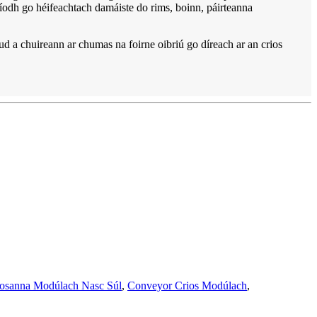
aíodh go héifeachtach damáiste do rims, boinn, páirteanna
d a chuireann ar chumas na foirne oibriú go díreach ar an crios
iosanna Modúlach Nasc Súl
,
Conveyor Crios Modúlach
,