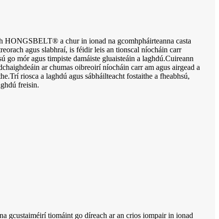
nach HONGSBELT® a chur in ionad na gcomhpháirteanna casta
 treorach agus slabhraí, is féidir leis an tionscal níocháin carr
sú go mór agus timpiste damáiste gluaisteáin a laghdú.Cuireann
ighdeáin ar chumas oibreoirí níocháin carr am agus airgead a
the.Trí riosca a laghdú agus sábháilteacht fostaithe a fheabhsú,
aghdú freisin.
 gcustaiméirí tiomáint go díreach ar an crios iompair in ionad