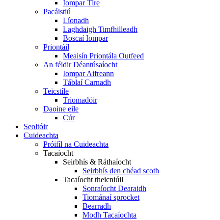
Iompar Tíre
Pacáistiú
Líonadh
Laghdaigh Timfhilleadh
Boscaí Iompar
Priontáil
Meaisín Priontála Outfeed
An féidir Déantúsaíocht
Iompar Aifreann
Táblaí Carnadh
Teicstíle
Triomadóir
Daoine eile
Cúr
Seoltóir
Cuideachta
Próifíl na Cuideachta
Tacaíocht
Seirbhís & Ráthaíocht
Seirbhís den chéad scoth
Tacaíocht theicniúil
Sonraíocht Dearaidh
Tiománaí sprocket
Bearradh
Modh Tacaíochta