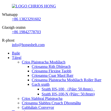
Whatsapp
+86 13823291602
Glaoigh orainn
+86 19842778703
R-phost
info@hongsbelt.com
Baile
Táirgí
Crios Plaisteacha Modúlach
Criosanna Rith Dhíreach
Criosanna Flexing Taobh
Criosanna Cuar Maol Barr
Criosanna Plaisteacha Modúlach Roller Barr
Gach sraith
Sraith HS-100 （Páirc 50.8mm）
Sraith HS-100-N (Páirc: 50.8mm)
Crios Slabhraí Plaisteacha
Criosanna Slabhra Cruach Dhosmálta
Gabhálais Conveyor