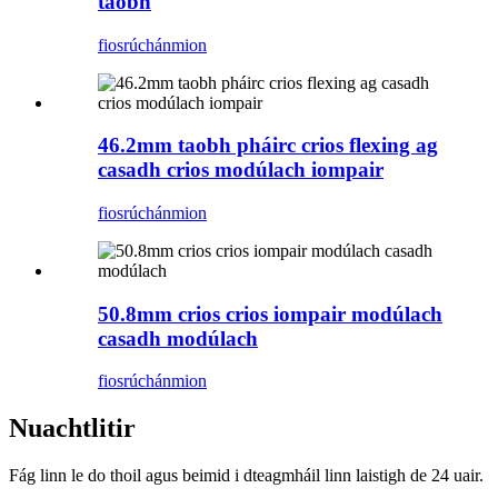
taobh
fiosrúchán
mion
46.2mm taobh pháirc crios flexing ag
casadh crios modúlach iompair
fiosrúchán
mion
50.8mm crios crios iompair modúlach
casadh modúlach
fiosrúchán
mion
Nuachtlitir
Fág linn le do thoil agus beimid i dteagmháil linn laistigh de 24 uair.