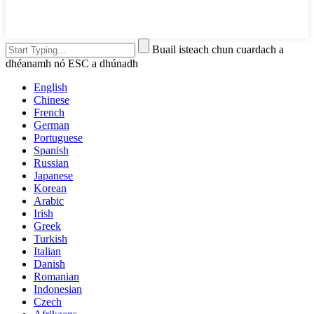
Buail isteach chun cuardach a
dhéanamh nó ESC a dhúnadh
English
Chinese
French
German
Portuguese
Spanish
Russian
Japanese
Korean
Arabic
Irish
Greek
Turkish
Italian
Danish
Romanian
Indonesian
Czech