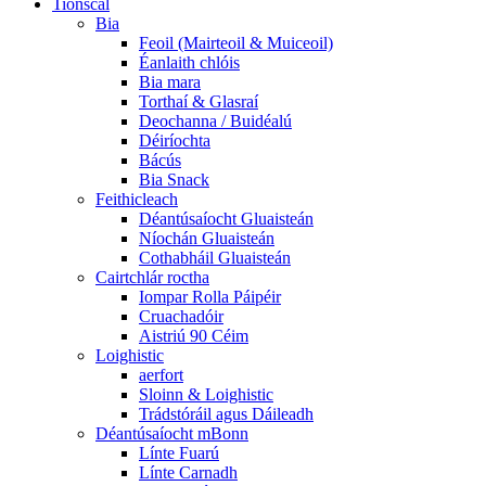
Tionscal
Bia
Feoil (Mairteoil & Muiceoil)
Éanlaith chlóis
Bia mara
Torthaí & Glasraí
Deochanna / Buidéalú
Déiríochta
Bácús
Bia Snack
Feithicleach
Déantúsaíocht Gluaisteán
Níochán Gluaisteán
Cothabháil Gluaisteán
Cairtchlár roctha
Iompar Rolla Páipéir
Cruachadóir
Aistriú 90 Céim
Loighistic
aerfort
Sloinn & Loighistic
Trádstóráil agus Dáileadh
Déantúsaíocht mBonn
Línte Fuarú
Línte Carnadh