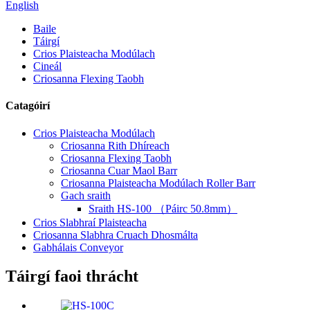
English
Baile
Táirgí
Crios Plaisteacha Modúlach
Cineál
Criosanna Flexing Taobh
Catagóirí
Crios Plaisteacha Modúlach
Criosanna Rith Dhíreach
Criosanna Flexing Taobh
Criosanna Cuar Maol Barr
Criosanna Plaisteacha Modúlach Roller Barr
Gach sraith
Sraith HS-100 （Páirc 50.8mm）
Crios Slabhraí Plaisteacha
Criosanna Slabhra Cruach Dhosmálta
Gabhálais Conveyor
Táirgí faoi thrácht