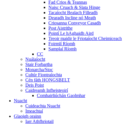
Fad Crios & Teannas
Naisc Cruach & Slata Hinge
Tacaíocht Bealach Filleadh
Dearadh Incline nó Meath
Criosanna Conveyor Casadh
Post Aistrithe
Pointí Le hAghaidh Aird
Treoir maidir le Friotaíocht Cheimiceach
Foirmlí Ríomh
Samplaí Ríomh
CC
Nuálaíocht
Stair Forbartha
Monarcha/Stoc
Cultúr Fiontraíochta
Cén fáth HONGSBELT
Deis Poist
Caidreamh Infheisteoirí
Comhairliúchán Gaolmhar
Nuacht
Cuideachta Nuacht
Imeachtaí
Glaoigh orainn
Iarr Athfhriotail