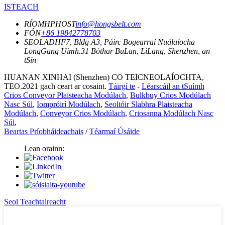
ISTEACH
RÍOMHPHOST
info@hongsbelt.com
FÓN
+86 19842778703
SEOLADH
F7, Bldg A3, Páirc Bogearraí Nuálaíocha
LongGang Uimh.31 Bóthar BuLan, LiLang, Shenzhen, an
tSín
HUANAN XINHAI (Shenzhen) CO TEICNEOLAÍOCHTA,
TEO.2021 gach ceart ar cosaint.
Táirgí te
-
Léarscáil an tSuímh
Crios Conveyor Plaisteacha Modúlach
,
Bulkbuy Crios Modúlach
Nasc Súl
,
Iompróirí Modúlach
,
Seoltóir Slabhra Plaisteacha
Modúlach
,
Conveyor Crios Modúlach
,
Criosanna Modúlach Nasc
Súl
,
Beartas Príobháideachais
/
Téarmaí Úsáide
Lean orainn:
Seol Teachtaireacht