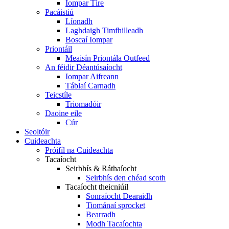
Iompar Tíre
Pacáistiú
Líonadh
Laghdaigh Timfhilleadh
Boscaí Iompar
Priontáil
Meaisín Priontála Outfeed
An féidir Déantúsaíocht
Iompar Aifreann
Táblaí Carnadh
Teicstíle
Triomadóir
Daoine eile
Cúr
Seoltóir
Cuideachta
Próifíl na Cuideachta
Tacaíocht
Seirbhís & Ráthaíocht
Seirbhís den chéad scoth
Tacaíocht theicniúil
Sonraíocht Dearaidh
Tiománaí sprocket
Bearradh
Modh Tacaíochta