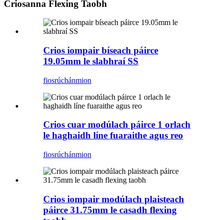
Criosanna Flexing Taobh
Crios iompair bíseach páirce
19.05mm le slabhraí SS
fiosrúchán
mion
Crios cuar modúlach páirce 1 orlach
le haghaidh líne fuaraithe agus reo
fiosrúchán
mion
Crios iompair modúlach plaisteach
páirce 31.75mm le casadh flexing