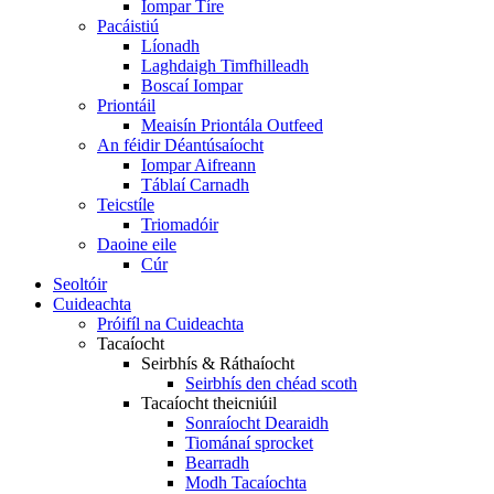
Iompar Tíre
Pacáistiú
Líonadh
Laghdaigh Timfhilleadh
Boscaí Iompar
Priontáil
Meaisín Priontála Outfeed
An féidir Déantúsaíocht
Iompar Aifreann
Táblaí Carnadh
Teicstíle
Triomadóir
Daoine eile
Cúr
Seoltóir
Cuideachta
Próifíl na Cuideachta
Tacaíocht
Seirbhís & Ráthaíocht
Seirbhís den chéad scoth
Tacaíocht theicniúil
Sonraíocht Dearaidh
Tiománaí sprocket
Bearradh
Modh Tacaíochta