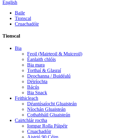
English
Baile
Tionscal
Cruachadóir
Tionscal
Bia
Feoil (Mairteoil & Muiceoil)
Éanlaith chlóis
Bia mara
Torthaí & Glasraí
Deochanna / Buidéalú
Déiríochta
Bácús
Bia Snack
Feithicleach
Déantúsaíocht Gluaisteán
Níochán Gluaisteán
Cothabháil Gluaisteán
Cairtchlár roctha
Iompar Rolla Páipéir
Cruachadóir
Aistriú 90 Céim