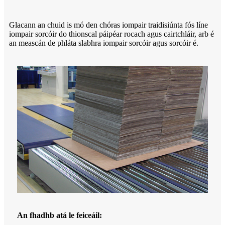
Glacann an chuid is mó den chóras iompair traidisiúnta fós líne
iompair sorcóir do thionscal páipéar rocach agus cairtchláir, arb é
an meascán de phláta slabhra iompair sorcóir agus sorcóir é.
An fhadhb atá le feiceáil: