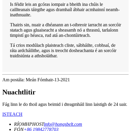
Is féidir leis an gcóras iompair a bheith ina chúis le
caillteanais táirgthe agus dramhaíl ábhair acmhainní neamh-
inathnuaite.
Thairis sin, nuair a dhéanann an t-oibreoir iarracht an sorcóir
statach agus gluaiseacht a sheasamh nó a thrasnú, tarlaíonn
timpistí go héasca, rud atá an-chontúirteach.
Tá crios modúlach plaisteach cliste, sábháilte, cobhsaí, de
ráta ardcháilithe, agus is treocht dosheachanta é an sorcóir
traidisiúnta a athsholáthar.
Am postála: Meán Fómhair-13-2021
Nuachtlitir
Fág linn le do thoil agus beimid i dteagmháil linn laistigh de 24 uair.
ISTEACH
RÍOMHPHOST
info@hongsbelt.com
FÓN
+86 19842778703