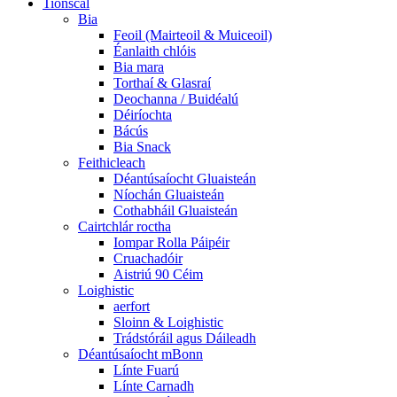
Tionscal
Bia
Feoil (Mairteoil & Muiceoil)
Éanlaith chlóis
Bia mara
Torthaí & Glasraí
Deochanna / Buidéalú
Déiríochta
Bácús
Bia Snack
Feithicleach
Déantúsaíocht Gluaisteán
Níochán Gluaisteán
Cothabháil Gluaisteán
Cairtchlár roctha
Iompar Rolla Páipéir
Cruachadóir
Aistriú 90 Céim
Loighistic
aerfort
Sloinn & Loighistic
Trádstóráil agus Dáileadh
Déantúsaíocht mBonn
Línte Fuarú
Línte Carnadh