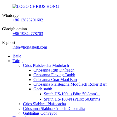
Whatsapp
+86 13823291602
Glaoigh orainn
+86 19842778703
R-phost
info@hongsbelt.com
Baile
Táirgí
Crios Plaisteacha Modúlach
Criosanna Rith Dhíreach
Criosanna Flexing Taobh
Criosanna Cuar Maol Barr
Criosanna Plaisteacha Modúlach Roller Barr
Gach sraith
Sraith HS-100 （Páirc 50.8mm）
Sraith HS-100-N (Páirc: 50.8mm)
Crios Slabhraí Plaisteacha
Criosanna Slabhra Cruach Dhosmálta
Gabhálais Conveyor