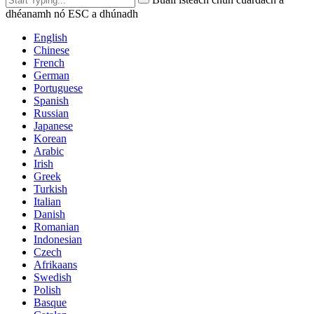
dhéanamh nó ESC a dhúnadh
English
Chinese
French
German
Portuguese
Spanish
Russian
Japanese
Korean
Arabic
Irish
Greek
Turkish
Italian
Danish
Romanian
Indonesian
Czech
Afrikaans
Swedish
Polish
Basque