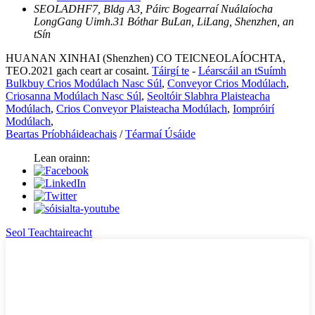
SEOLADH
F7, Bldg A3, Páirc Bogearraí Nuálaíocha
LongGang Uimh.31 Bóthar BuLan, LiLang, Shenzhen, an
tSín
HUANAN XINHAI (Shenzhen) CO TEICNEOLAÍOCHTA,
TEO.2021 gach ceart ar cosaint.
Táirgí te
-
Léarscáil an tSuímh
Bulkbuy Crios Modúlach Nasc Súl
,
Conveyor Crios Modúlach
,
Criosanna Modúlach Nasc Súl
,
Seoltóir Slabhra Plaisteacha
Modúlach
,
Crios Conveyor Plaisteacha Modúlach
,
Iompróirí
Modúlach
,
Beartas Príobháideachais
/
Téarmaí Úsáide
Lean orainn:
Seol Teachtaireacht