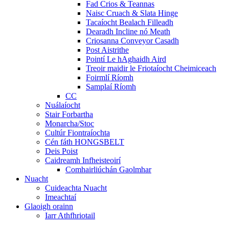
Fad Crios & Teannas
Naisc Cruach & Slata Hinge
Tacaíocht Bealach Filleadh
Dearadh Incline nó Meath
Criosanna Conveyor Casadh
Post Aistrithe
Pointí Le hAghaidh Aird
Treoir maidir le Friotaíocht Cheimiceach
Foirmlí Ríomh
Samplaí Ríomh
CC
Nuálaíocht
Stair Forbartha
Monarcha/Stoc
Cultúr Fiontraíochta
Cén fáth HONGSBELT
Deis Poist
Caidreamh Infheisteoirí
Comhairliúchán Gaolmhar
Nuacht
Cuideachta Nuacht
Imeachtaí
Glaoigh orainn
Iarr Athfhriotail