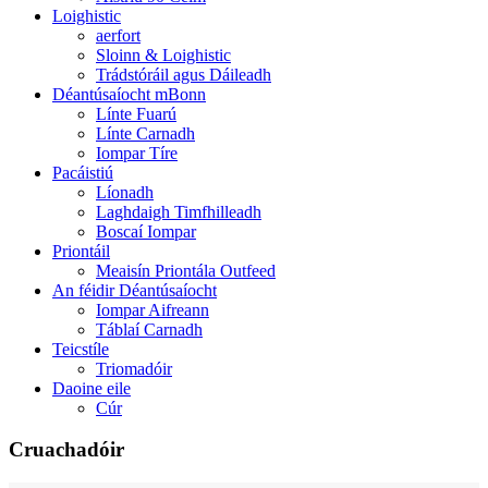
Loighistic
aerfort
Sloinn & Loighistic
Trádstóráil agus Dáileadh
Déantúsaíocht mBonn
Línte Fuarú
Línte Carnadh
Iompar Tíre
Pacáistiú
Líonadh
Laghdaigh Timfhilleadh
Boscaí Iompar
Priontáil
Meaisín Priontála Outfeed
An féidir Déantúsaíocht
Iompar Aifreann
Táblaí Carnadh
Teicstíle
Triomadóir
Daoine eile
Cúr
Cruachadóir