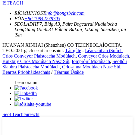
ISTEACH
RÍOMHPHOST
info@hongsbelt.com
FÓN
+86 19842778703
SEOLADH
F7, Bldg A3, Páirc Bogearraí Nuálaíocha
LongGang Uimh.31 Bóthar BuLan, LiLang, Shenzhen, an
tSín
HUANAN XINHAI (Shenzhen) CO TEICNEOLAÍOCHTA,
TEO.2021 gach ceart ar cosaint.
Táirgí te
-
Léarscáil an tSuímh
Crios Conveyor Plaisteacha Modúlach
,
Conveyor Crios Modúlach
,
Bulkbuy Crios Modúlach Nasc Súl
,
Iompróirí Modúlach
,
Seoltóir
Slabhra Plaisteacha Modúlach
,
Criosanna Modúlach Nasc Súl
,
Beartas Príobháideachais
/
Téarmaí Úsáide
Lean orainn:
Seol Teachtaireacht