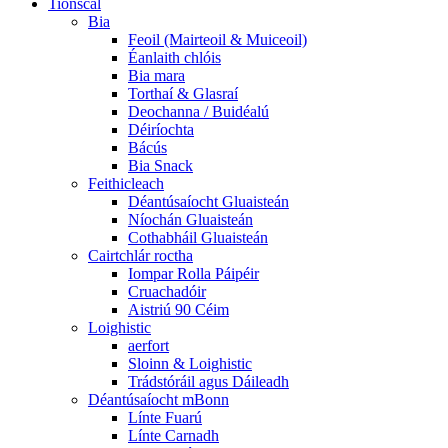
Tionscal
Bia
Feoil (Mairteoil & Muiceoil)
Éanlaith chlóis
Bia mara
Torthaí & Glasraí
Deochanna / Buidéalú
Déiríochta
Bácús
Bia Snack
Feithicleach
Déantúsaíocht Gluaisteán
Níochán Gluaisteán
Cothabháil Gluaisteán
Cairtchlár roctha
Iompar Rolla Páipéir
Cruachadóir
Aistriú 90 Céim
Loighistic
aerfort
Sloinn & Loighistic
Trádstóráil agus Dáileadh
Déantúsaíocht mBonn
Línte Fuarú
Línte Carnadh