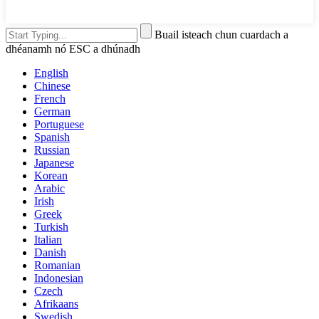
Buail isteach chun cuardach a
dhéanamh nó ESC a dhúnadh
English
Chinese
French
German
Portuguese
Spanish
Russian
Japanese
Korean
Arabic
Irish
Greek
Turkish
Italian
Danish
Romanian
Indonesian
Czech
Afrikaans
Swedish