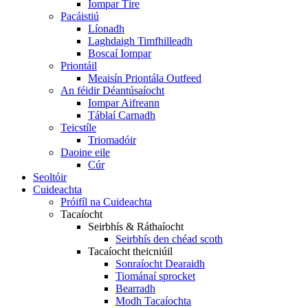
Iompar Tíre
Pacáistiú
Líonadh
Laghdaigh Timfhilleadh
Boscaí Iompar
Priontáil
Meaisín Priontála Outfeed
An féidir Déantúsaíocht
Iompar Aifreann
Táblaí Carnadh
Teicstíle
Triomadóir
Daoine eile
Cúr
Seoltóir
Cuideachta
Próifíl na Cuideachta
Tacaíocht
Seirbhís & Ráthaíocht
Seirbhís den chéad scoth
Tacaíocht theicniúil
Sonraíocht Dearaidh
Tiománaí sprocket
Bearradh
Modh Tacaíochta