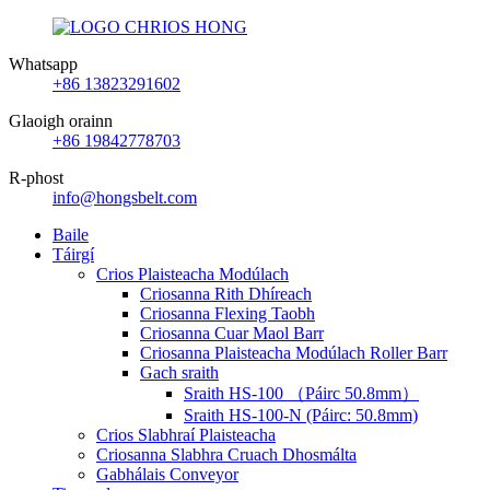
Whatsapp
+86 13823291602
Glaoigh orainn
+86 19842778703
R-phost
info@hongsbelt.com
Baile
Táirgí
Crios Plaisteacha Modúlach
Criosanna Rith Dhíreach
Criosanna Flexing Taobh
Criosanna Cuar Maol Barr
Criosanna Plaisteacha Modúlach Roller Barr
Gach sraith
Sraith HS-100 （Páirc 50.8mm）
Sraith HS-100-N (Páirc: 50.8mm)
Crios Slabhraí Plaisteacha
Criosanna Slabhra Cruach Dhosmálta
Gabhálais Conveyor