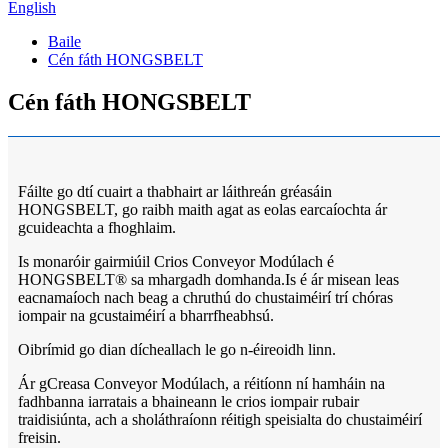
English
Baile
Cén fáth HONGSBELT
Cén fáth HONGSBELT
Fáilte go dtí cuairt a thabhairt ar láithreán gréasáin
HONGSBELT, go raibh maith agat as eolas earcaíochta ár
gcuideachta a fhoghlaim.
Is monaróir gairmiúil Crios Conveyor Modúlach é
HONGSBELT® sa mhargadh domhanda.Is é ár misean leas
eacnamaíoch nach beag a chruthú do chustaiméirí trí chóras
iompair na gcustaiméirí a bharrfheabhsú.
Oibrímid go dian dícheallach le go n-éireoidh linn.
Ár gCreasa Conveyor Modúlach, a réitíonn ní hamháin na
fadhbanna iarratais a bhaineann le crios iompair rubair
traidisiúnta, ach a sholáthraíonn réitigh speisialta do chustaiméirí
freisin.