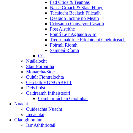
Fad Crios & Teannas
Naisc Cruach & Slata Hinge
Tacaíocht Bealach Filleadh
Dearadh Incline nó Meath
Criosanna Conveyor Casadh
Post Aistrithe
Pointí Le hAghaidh Aird
Treoir maidir le Friotaíocht Cheimiceach
Foirmlí Ríomh
Samplaí Ríomh
CC
Nuálaíocht
Stair Forbartha
Monarcha/Stoc
Cultúr Fiontraíochta
Cén fáth HONGSBELT
Deis Poist
Caidreamh Infheisteoirí
Comhairliúchán Gaolmhar
Nuacht
Cuideachta Nuacht
Imeachtaí
Glaoigh orainn
Iarr Athfhriotail