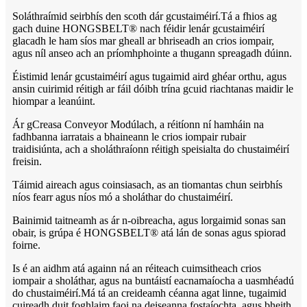
Soláthraímid seirbhís den scoth dár gcustaiméirí.Tá a fhios ag
gach duine HONGSBELT® nach féidir lenár gcustaiméirí
glacadh le ham síos mar gheall ar bhriseadh an crios iompair,
agus níl anseo ach an príomhphointe a thugann spreagadh dúinn.
Éistimid lenár gcustaiméirí agus tugaimid aird ghéar orthu, agus
ansin cuirimid réitigh ar fáil dóibh trína gcuid riachtanas maidir le
hiompar a leanúint.
Ár gCreasa Conveyor Modúlach, a réitíonn ní hamháin na
fadhbanna iarratais a bhaineann le crios iompair rubair
traidisiúnta, ach a sholáthraíonn réitigh speisialta do chustaiméirí
freisin.
Táimid aireach agus coinsiasach, as an tiomantas chun seirbhís
níos fearr agus níos mó a sholáthar do chustaiméirí.
Bainimid taitneamh as ár n-oibreacha, agus lorgaimid sonas san
obair, is grúpa é HONGSBELT® atá lán de sonas agus spiorad
foirne.
Is é an aidhm atá againn ná an réiteach cuimsitheach crios
iompair a sholáthar, agus na buntáistí eacnamaíocha a uasmhéadú
do chustaiméirí.Má tá an creideamh céanna agat linne, tugaimid
cuireadh duit foghlaim faoi na deiseanna fostaíochta, agus bheith