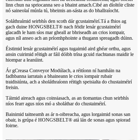
linn chun na spriocanna seo a bhaint amach.Cibé an díoltóir cliste
nó saineolaí múnla tú, bheimis an-sásta as do bhallraíocht.
Soláthraímid seirbhís den scoth dár gcustaiméirí.Tá a fhios ag
gach duine HONGSBELT® nach féidir lenár gcustaiméirí
glacadh le ham síos mar gheall ar bhriseadh an crios iompair,
agus níl anseo ach an príomhphointe a thugann spreagadh dúinn.
Éistimid lenár gcustaiméirí agus tugaimid aird ghéar orthu, agus
ansin cuirimid réitigh ar fáil dóibh trína gcuid riachtanas maidir le
hiompar a leanúint.
Ár gCreasa Conveyor Modúlach, a réitíonn ní hamháin na
fadhbanna iarratais a bhaineann le crios iompair rubair
traidisiúnta, ach a sholáthraíonn réitigh speisialta do chustaiméirí
freisin.
Táimid aireach agus coinsiasach, as an tiomantas chun seirbhís
níos fearr agus níos mó a sholáthar do chustaiméirí.
Bainimid taitneamh as ár n-oibreacha, agus lorgaimid sonas san
obair, is grúpa é HONGSBELT® atá lán de sonas agus spiorad
foirne.