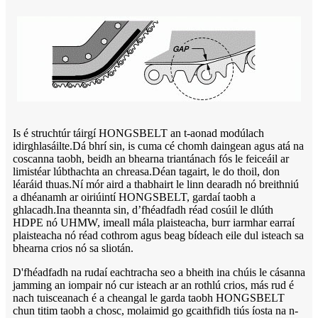
Is é struchtúr táirgí HONGSBELT an t-aonad modúlach
idirghlasáilte.Dá bhrí sin, is cuma cé chomh daingean agus atá na
coscanna taobh, beidh an bhearna triantánach fós le feiceáil ar
limistéar lúbthachta an chreasa.Déan tagairt, le do thoil, don
léaráid thuas.Ní mór aird a thabhairt le linn dearadh nó breithniú
a dhéanamh ar oiriúintí HONGSBELT, gardaí taobh a
ghlacadh.Ina theannta sin, d’fhéadfadh réad cosúil le dlúth
HDPE nó UHMW, imeall mála plaisteacha, burr iarmhar earraí
plaisteacha nó réad cothrom agus beag bídeach eile dul isteach sa
bhearna crios nó sa sliotán.
D'fhéadfadh na rudaí eachtracha seo a bheith ina chúis le cásanna
jamming an iompair nó cur isteach ar an rothlú crios, más rud é
nach tuisceanach é a cheangal le garda taobh HONGSBELT
chun titim taobh a chosc, molaimid go gcaithfidh tiús íosta na n-