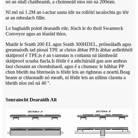
nó an stiall chaitheamh, a choinneáil níos mó ná 200mm.
Ní mó ná 1.2M an t-achar uasta idir na rollóirí tacaíochta go léir
ar an mbealach fillte.
Le haghaidh pointí dearaidh eile, féach le do thoil Swanneck
Conveyor agus an léaráid thíos.
Maidir le Sraith 200 EL agus Sraith 300HDEL, próiseáladh agus
greamaíodh iad píosaí TPE ar chrios ábhar PP.Is ábhar ardleibhéil
skidproof é TPE;is é an t-iarratas is coitianta ná láimhseáil
skidproof scuaba fiacla.Is féidir é a athchúrsáil gan aon amhras
faoi chosaint an chomhshaoil, agus é a chumasc le hábhar PP
chun bheith ina bhreiseán is féidir leis an righneas a neartú.Beag
beann ar chlaonadh nó meath, ní féidir leis an uillinn claonta a
bheith níos mó ná 40 °.
Sonraíocht Dearaidh Alt