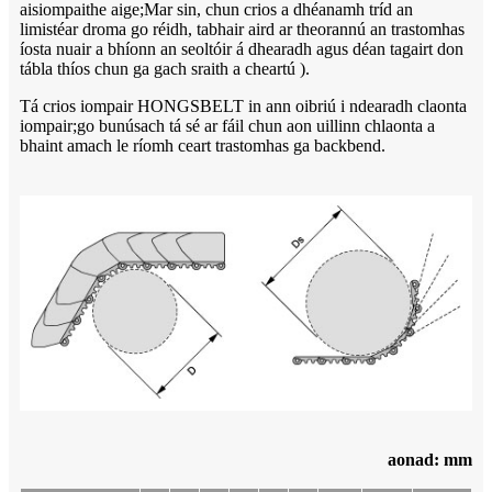
aisiompaithe aige;Mar sin, chun crios a dhéanamh tríd an
limistéar droma go réidh, tabhair aird ar theorannú an trastomhas
íosta nuair a bhíonn an seoltóir á dhearadh agus déan tagairt don
tábla thíos chun ga gach sraith a cheartú ).
Tá crios iompair HONGSBELT in ann oibriú i ndearadh claonta
iompair;go bunúsach tá sé ar fáil chun aon uillinn chlaonta a
bhaint amach le ríomh ceart trastomhas ga backbend.
aonad: mm