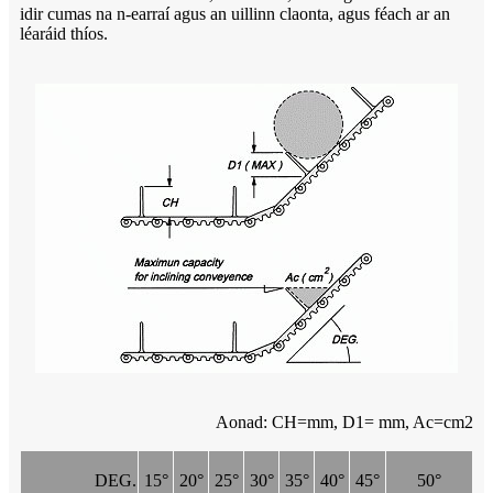
idir cumas na n-earraí agus an uillinn claonta, agus féach ar an
léaráid thíos.
Aonad: CH=mm, D1= mm, Ac=cm2
DEG.
15°
20°
25°
30°
35°
40°
45°
50°