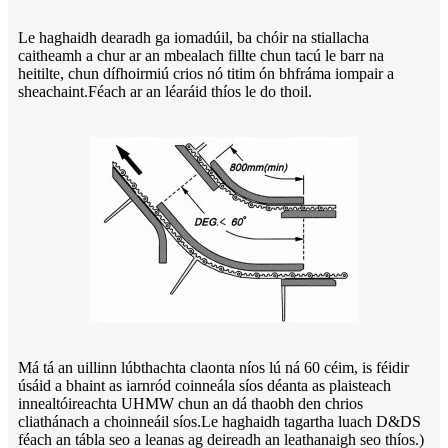
Le haghaidh dearadh ga iomadúil, ba chóir na stiallacha
caitheamh a chur ar an mbealach fillte chun tacú le barr na
heitilte, chun dífhoirmiú crios nó titim ón bhfráma iompair a
sheachaint.Féach ar an léaráid thíos le do thoil.
Má tá an uillinn lúbthachta claonta níos lú ná 60 céim, is féidir
úsáid a bhaint as iarnród coinneála síos déanta as plaisteach
innealtóireachta UHMW chun an dá thaobh den chrios
cliathánach a choinneáil síos.Le haghaidh tagartha luach D&DS
féach an tábla seo a leanas ag deireadh an leathanaigh seo thíos.)