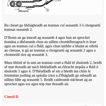
Ba cheart go bhfaigheadh ​​an teannas cuí seasamh 3 ó choigeartú
teannas seasamh 2.
D'fhonn an ga inneall ag seasamh 4 agus bun an sprocket
tiomána a dhéanamh chun an uillinn chomhfhreagrach is fearr
agus an teannas cuí a fháil, agus chun tairbhe a bhaint as oibriú
an chreasa, is gá an teannas a choigeartú ag seasamh 2 agus a
choinneáil síos ag seasamh 3.
Mura bhfuil sé in ann an teannas ceart a fháil trí shuíomh 2, beidh
sé mar thoradh air nach bhféadfadh an éifeacht stopála a fháil ó
shuíomh 3 agus 4. D'fhéadfadh sé sin a bheith ina chúis le
feiniméan jostling an spásála crios a d'fhágfadh go mbeadh an
uillinn fillte ag seasamh 5. Beidh caidreamh mícheart ag an
sprocket agus sos agus teip mar thoradh air.
Cineál D