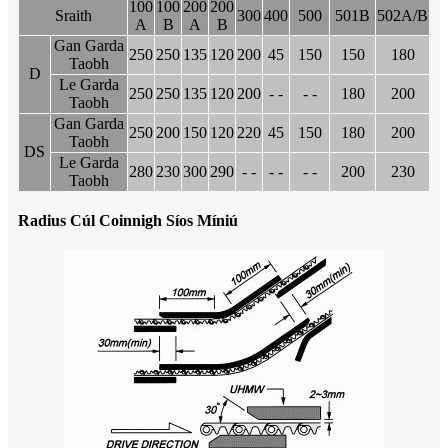
100
100
200
200
Sraith
300
400
500
501B
502A/B
A
B
A
B
Gan Garda
250
250
135
120
200
45
150
150
180
Taobh
D
Le Garda
250
250
135
120
200
- -
- -
180
200
Taobh
Gan Garda
250
200
150
120
220
45
150
180
200
Taobh
DS
Le Garda
280
230
300
290
- -
- -
- -
200
230
Taobh
Radius Cúl Coinnigh Síos Míniú