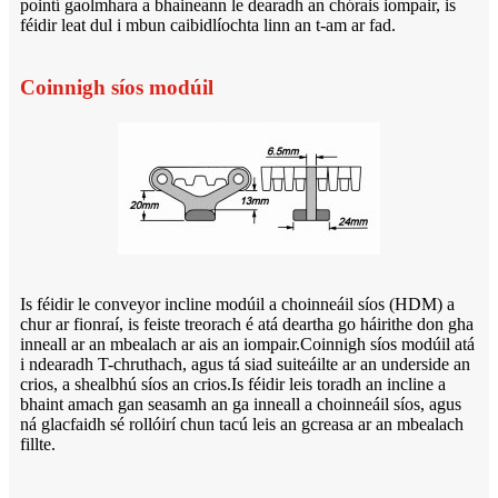
pointí gaolmhara a bhaineann le dearadh an chórais iompair, is
féidir leat dul i mbun caibidlíochta linn an t-am ar fad.
Coinnigh síos modúil
Is féidir le conveyor incline modúil a choinneáil síos (HDM) a
chur ar fionraí, is feiste treorach é atá deartha go háirithe don gha
inneall ar an mbealach ar ais an iompair.Coinnigh síos modúil atá
i ndearadh T-chruthach, agus tá siad suiteáilte ar an underside an
crios, a shealbhú síos an crios.Is féidir leis toradh an incline a
bhaint amach gan seasamh an ga inneall a choinneáil síos, agus
ná glacfaidh sé rollóirí chun tacú leis an gcreasa ar an mbealach
fillte.