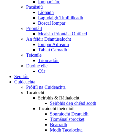
Iompar Tíre
Pacáistiú
Líonadh
Laghdaigh Timfhilleadh
Boscaí Iompar
Priontáil
Meaisín Priontála Outfeed
An féidir Déantúsaíocht
Iompar Aifreann
Táblaí Carnadh
Teicstíle
Triomadóir
Daoine eile
Cúr
Seoltóir
Cuideachta
Próifíl na Cuideachta
Tacaíocht
Seirbhís & Ráthaíocht
Seirbhís den chéad scoth
Tacaíocht theicniúil
Sonraíocht Dearaidh
Tiománaí sprocket
Bearradh
Modh Tacaíochta