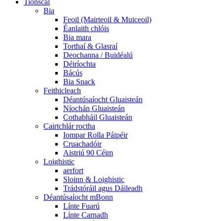
Tionscal
Bia
Feoil (Mairteoil & Muiceoil)
Éanlaith chlóis
Bia mara
Torthaí & Glasraí
Deochanna / Buidéalú
Déiríochta
Bácús
Bia Snack
Feithicleach
Déantúsaíocht Gluaisteán
Níochán Gluaisteán
Cothabháil Gluaisteán
Cairtchlár roctha
Iompar Rolla Páipéir
Cruachadóir
Aistriú 90 Céim
Loighistic
aerfort
Sloinn & Loighistic
Trádstóráil agus Dáileadh
Déantúsaíocht mBonn
Línte Fuarú
Línte Carnadh