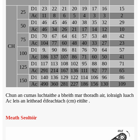
D1
23
22
21
20
19
17
16
15
25
Ac
11
8
6
5
4
3
3
2
D1
46
45
46
40
38
35
32
29
50
Ac
46
34
26
21
17
14
12
10
D1
70
67
64
61
57
53
48
42
75
Ac
104
77
60
48
40
33
27
23
CH
D1
9.
90
86
81
76
70
64
57
100
Ac
186
137
107
86
71
60
50
41
D1
117
113
108
102
95
88
80
71
125
Ac
291
214
167
136
111
92
77
65
D1
140
136
129
122
114
106
96
86
150
Ac
490
360
281
227
186
156
130
109
Chun an cumas luchtaithe a bheith mar thoradh air, iolraigh luach
Ac leis an leithead éifeachtach (cm) eitilte .
Meath Seoltóir