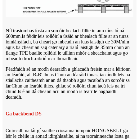
Níl trastomhas íosta an sorcóir bealach fillte in ann níos lú ná
600mm.Is féidir leis rollóirí a úsáid ar bhealach fillte ar an turas
iomlán;áfach, ba cheart go mbeadh an luas laistigh de 30M/nim
agus ba cheart an sag catenary a rialú laistigh de 35mm chun an
flange TPE buailte rollóirí le uillinn mhór a sheachaint agus go
mbeadh droch-oibriú mar thoradh air.
Féadfaidh sé an modh dearaidh a ghlacadh freisin mar a léiríonn
an léaráid, alt B-B' thuas.Chun an léaráid thuas, tacaíodh leis na
stiallacha caitheamh ar an dá thaobh agus tacaíodh an sorcóir sa
lár.Chun an léaráid thíos, ghlac sé rollóirí chun tacú leis na trí
chuid.Is é an dá cheann acu an modh is fearr le haghaidh
dearadh.
Ga backbend DS
Cuireadh na táirgí sraithe criosanna iompair HONGSBELT go
léir le chéile in aonad idirghlasáilte, tá na teorainneacha íosta ga