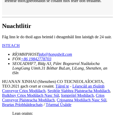
léirítear thíos;gheobhaidh sé cosaint níos fearr don trealamh.
Nuachtlitir
Fág linn le do thoil agus beimid i dteagmháil linn laistigh de 24 uair.
ISTEACH
RÍOMHPHOST
info@hongsbelt.com
FÓN
+86 19842778703
SEOLADH
F7, Bldg A3, Páirc Bogearraí Nuálaíocha
LongGang Uimh.31 Bóthar BuLan, LiLang, Shenzhen, an
tSín
HUANAN XINHAI (Shenzhen) CO TEICNEOLAÍOCHTA,
TEO.2021 gach ceart ar cosaint.
Táirgí te
-
Léarscáil an tSuímh
Conveyor Crios Modúlach
,
Seoltóir Slabhra Plaisteacha Modúlach
,
Bulkbuy Crios Modúlach Nasc Súl
,
Iompróirí Modúlach
,
Crios
Conveyor Plaisteacha Modúlach
,
Criosanna Modúlach Nasc Súl
,
Beartas Príobháideachais
/
Téarmaí Úsáide
Lean orainn: