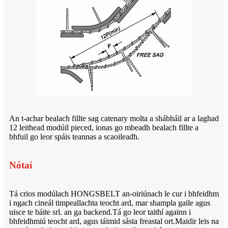
An t-achar bealach fillte sag catenary molta a shábháil ar a laghad
12 leithead modúil pieced, ionas go mbeadh bealach fillte a
bhfuil go leor spáis teannas a scaoileadh.
Nótaí
Tá crios modúlach HONGSBELT an-oiriúnach le cur i bhfeidhm
i ngach cineál timpeallachta teocht ard, mar shampla gaile agus
uisce te báite srl. an ga backend.Tá go leor taithí againn i
bhfeidhmiú teocht ard, agus táimid sásta freastal ort.Maidir leis na