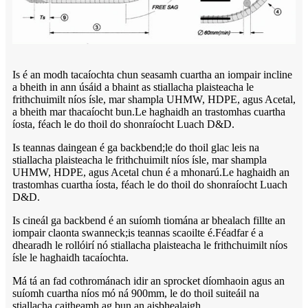
Is é an modh tacaíochta chun seasamh cuartha an iompair incline
a bheith in ann úsáid a bhaint as stiallacha plaisteacha le
frithchuimilt níos ísle, mar shampla UHMW, HDPE, agus Acetal,
a bheith mar thacaíocht bun.Le haghaidh an trastomhas cuartha
íosta, féach le do thoil do shonraíocht Luach D&D.
Is teannas daingean é ga backbend;le do thoil glac leis na
stiallacha plaisteacha le frithchuimilt níos ísle, mar shampla
UHMW, HDPE, agus Acetal chun é a mhonarú.Le haghaidh an
trastomhas cuartha íosta, féach le do thoil do shonraíocht Luach
D&D.
Is cineál ga backbend é an suíomh tiomána ar bhealach fillte an
iompair claonta swanneck;is teannas scaoilte é.Féadfar é a
dhearadh le rollóirí nó stiallacha plaisteacha le frithchuimilt níos
ísle le haghaidh tacaíochta.
Má tá an fad cothrománach idir an sprocket díomhaoin agus an
suíomh cuartha níos mó ná 900mm, le do thoil suiteáil na
stiallacha caitheamh ag bun an aisbhealaigh.