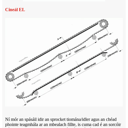
Cineál EL
Ní mór an spásáil idir an sprocket tiomána/idler agus an chéad
phointe teagmhála ar an mbealach fillte, is cuma cad é an sorcóir