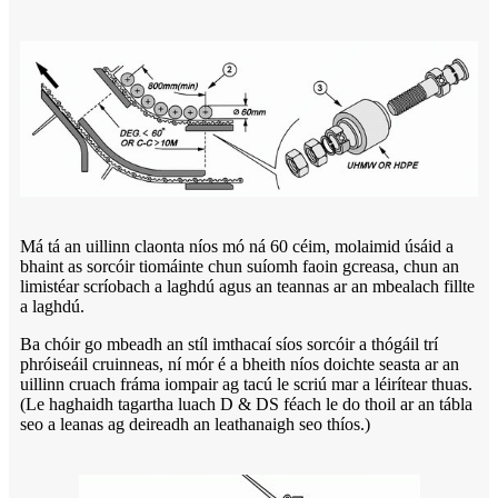
Má tá an uillinn claonta níos mó ná 60 céim, molaimid úsáid a
bhaint as sorcóir tiomáinte chun suíomh faoin gcreasa, chun an
limistéar scríobach a laghdú agus an teannas ar an mbealach fillte
a laghdú.
Ba chóir go mbeadh an stíl imthacaí síos sorcóir a thógáil trí
phróiseáil cruinneas, ní mór é a bheith níos doichte seasta ar an
uillinn cruach fráma iompair ag tacú le scriú mar a léirítear thuas.
(Le haghaidh tagartha luach D & DS féach le do thoil ar an tábla
seo a leanas ag deireadh an leathanaigh seo thíos.)