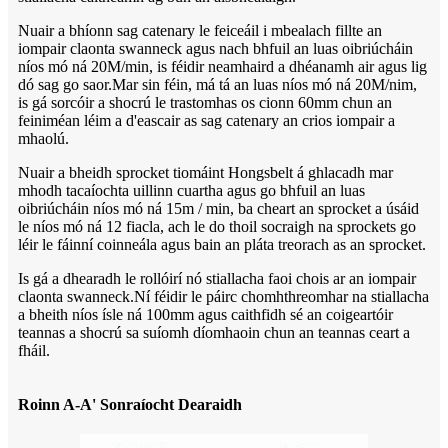
Nuair a bhíonn sag catenary le feiceáil i mbealach fillte an
iompair claonta swanneck agus nach bhfuil an luas oibriúcháin
níos mó ná 20M/min, is féidir neamhaird a dhéanamh air agus lig
dó sag go saor.Mar sin féin, má tá an luas níos mó ná 20M/nim,
is gá sorcóir a shocrú le trastomhas os cionn 60mm chun an
feiniméan léim a d'eascair as sag catenary an crios iompair a
mhaolú.
Nuair a bheidh sprocket tiomáint Hongsbelt á ghlacadh mar
mhodh tacaíochta uillinn cuartha agus go bhfuil an luas
oibriúcháin níos mó ná 15m / min, ba cheart an sprocket a úsáid
le níos mó ná 12 fiacla, ach le do thoil socraigh na sprockets go
léir le fáinní coinneála agus bain an pláta treorach as an sprocket.
Is gá a dhearadh le rollóirí nó stiallacha faoi chois ar an iompair
claonta swanneck.Ní féidir le páirc chomhthreomhar na stiallacha
a bheith níos ísle ná 100mm agus caithfidh sé an coigeartóir
teannas a shocrú sa suíomh díomhaoin chun an teannas ceart a
fháil.
Roinn A-A' Sonraíocht Dearaidh