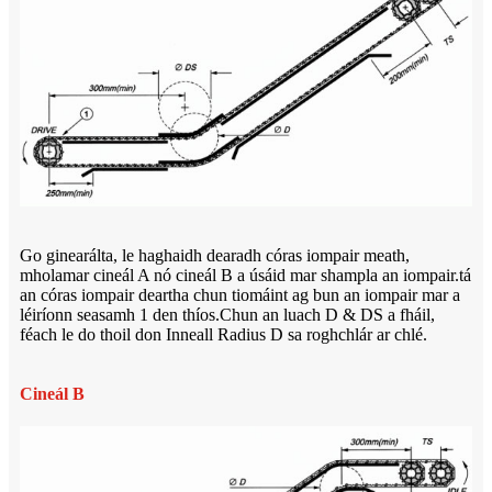
Go ginearálta, le haghaidh dearadh córas iompair meath,
mholamar cineál A nó cineál B a úsáid mar shampla an iompair.tá
an córas iompair deartha chun tiomáint ag bun an iompair mar a
léiríonn seasamh 1 den thíos.Chun an luach D & DS a fháil,
féach le do thoil don Inneall Radius D sa roghchlár ar chlé.
Cineál B