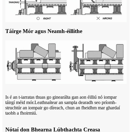
Táirge Mór agus Neamh-éillithe
Is é an t-iarratas thuas go ginearálta gan aon éilliú nó iompar
táirgí méid mór.Leathnaítear an sampla dearadh seo príomh-
struchtúr an iompair go díreach, chun an fheidhm mar ghardaí
taobh a fhoirmiú.
Nótaí don Bhearna Lúbthachta Creasa