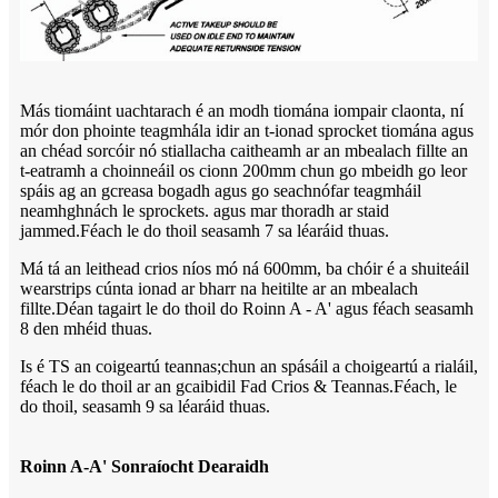
Más tiomáint uachtarach é an modh tiomána iompair claonta, ní
mór don phointe teagmhála idir an t-ionad sprocket tiomána agus
an chéad sorcóir nó stiallacha caitheamh ar an mbealach fillte an
t-eatramh a choinneáil os cionn 200mm chun go mbeidh go leor
spáis ag an gcreasa bogadh agus go seachnófar teagmháil
neamhghnách le sprockets. agus mar thoradh ar staid
jammed.Féach le do thoil seasamh 7 sa léaráid thuas.
Má tá an leithead crios níos mó ná 600mm, ba chóir é a shuiteáil
wearstrips cúnta ionad ar bharr na heitilte ar an mbealach
fillte.Déan tagairt le do thoil do Roinn A - A' agus féach seasamh
8 den mhéid thuas.
Is é TS an coigeartú teannas;chun an spásáil a choigeartú a rialáil,
féach le do thoil ar an gcaibidil Fad Crios & Teannas.Féach, le
do thoil, seasamh 9 sa léaráid thuas.
Roinn A-A' Sonraíocht Dearaidh