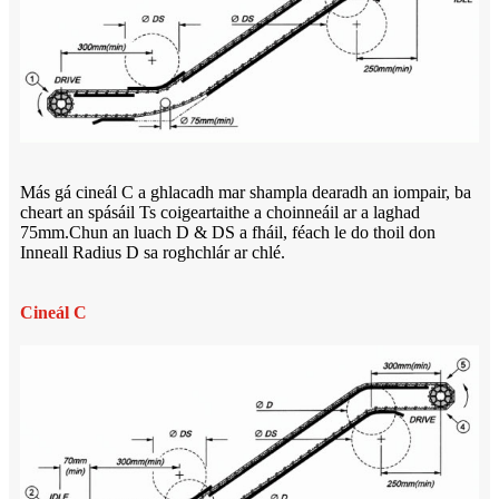
Más gá cineál C a ghlacadh mar shampla dearadh an iompair, ba
cheart an spásáil Ts coigeartaithe a choinneáil ar a laghad
75mm.Chun an luach D & DS a fháil, féach le do thoil don
Inneall Radius D sa roghchlár ar chlé.
Cineál C