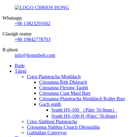
Whatsapp
+86 13823291602
Glaoigh orainn
+86 19842778703
R-phost
info@hongsbelt.com
Baile
Táirgí
Crios Plaisteacha Modúlach
Criosanna Rith Dhíreach
Criosanna Flexing Taobh
Criosanna Cuar Maol Barr
Criosanna Plaisteacha Modúlach Roller Barr
Gach sraith
Sraith HS-100 （Páirc 50.8mm）
Sraith HS-100-N (Páirc: 50.8mm)
Crios Slabhraí Plaisteacha
Criosanna Slabhra Cruach Dhosmálta
Gabhálais Conveyor