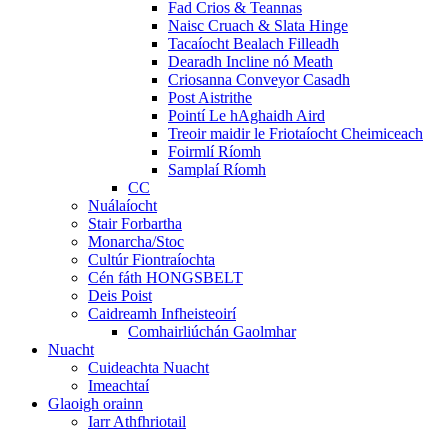
Fad Crios & Teannas
Naisc Cruach & Slata Hinge
Tacaíocht Bealach Filleadh
Dearadh Incline nó Meath
Criosanna Conveyor Casadh
Post Aistrithe
Pointí Le hAghaidh Aird
Treoir maidir le Friotaíocht Cheimiceach
Foirmlí Ríomh
Samplaí Ríomh
CC
Nuálaíocht
Stair Forbartha
Monarcha/Stoc
Cultúr Fiontraíochta
Cén fáth HONGSBELT
Deis Poist
Caidreamh Infheisteoirí
Comhairliúchán Gaolmhar
Nuacht
Cuideachta Nuacht
Imeachtaí
Glaoigh orainn
Iarr Athfhriotail