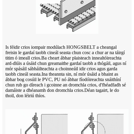
Is féidir crios iompair modúlach HONGSBELT a cheangal
freisin le gardaí taobh cineál seasta chun cosc ​​a chur ar na táirgí
titim ó imeall crios.Ba cheart ábhar plaisteach innealtóireachta
ard-dlúis a úsáid chun greamaithe gardaí taobh a thógáil, agus ní
mór spásáil sábháilteachta a choinneáil idir crios agus garda
taobh cineál seasta.Ina theannta sin, ní mór úsáid a bhaint as
ábhar bog cosúil le PVC, PU nó ábhar fíodóireachta snáithíní
chun rub go díreach i gcoinne an dromchla crios, d'fhéadfadh sé
damáiste a dhéanamh don dromchla crios.Déan tagairt, le do
thoil, don léiriú thíos.