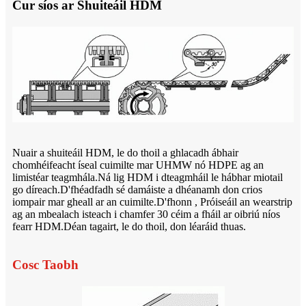
Cur síos ar Shuiteáil HDM
Nuair a shuiteáil HDM, le do thoil a ghlacadh ábhair
chomhéifeacht íseal cuimilte mar UHMW nó HDPE ag an
limistéar teagmhála.Ná lig HDM i dteagmháil le hábhar miotail
go díreach.D'fhéadfadh sé damáiste a dhéanamh don crios
iompair mar gheall ar an cuimilte.D'fhonn , Próiseáil an wearstrip
ag an mbealach isteach i chamfer 30 céim a fháil ar oibriú níos
fearr HDM.Déan tagairt, le do thoil, don léaráid thuas.
Cosc Taobh