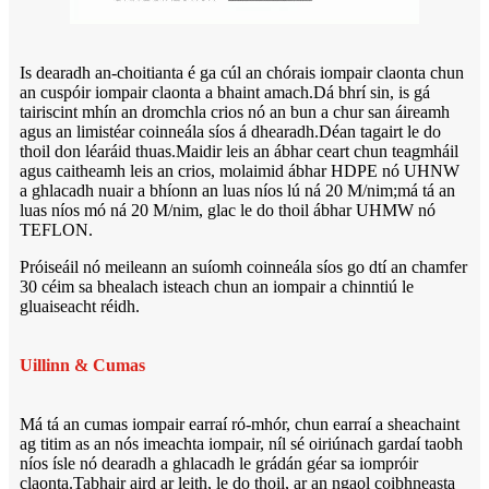
Is dearadh an-choitianta é ga cúl an chórais iompair claonta chun
an cuspóir iompair claonta a bhaint amach.Dá bhrí sin, is gá
tairiscint mhín an dromchla crios nó an bun a chur san áireamh
agus an limistéar coinneála síos á dhearadh.Déan tagairt le do
thoil don léaráid thuas.Maidir leis an ábhar ceart chun teagmháil
agus caitheamh leis an crios, molaimid ábhar HDPE nó UHNW
a ghlacadh nuair a bhíonn an luas níos lú ná 20 M/nim;má tá an
luas níos mó ná 20 M/nim, glac le do thoil ábhar UHMW nó
TEFLON.
Próiseáil nó meileann an suíomh coinneála síos go dtí an chamfer
30 céim sa bhealach isteach chun an iompair a chinntiú le
gluaiseacht réidh.
Uillinn & Cumas
Má tá an cumas iompair earraí ró-mhór, chun earraí a sheachaint
ag titim as an nós imeachta iompair, níl sé oiriúnach gardaí taobh
níos ísle nó dearadh a ghlacadh le grádán géar sa iompróir
claonta.Tabhair aird ar leith, le do thoil, ar an ngaol coibhneasta