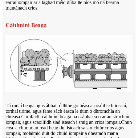
earraí iompair ar a laghad méid dúbailte níos mó ná bearna
triantánach crios.
Cáithníní Beaga
Tá rudaí beaga agus ábhair éillithe go héasca cosúil le brioscaí,
torthaí tirime, agus farae sách éasca le titim ó dhromchla an
chreasa.Carnfaidh cáithníní beaga na n-ábhar seo ar an struchtúr
iompair, agus scaoilfidh siad isteach i smig an crios iompair.Chun
cosc ​​a chur ar an réad beag dul isteach sa struchtúr crios agus
iompair, molaimid duit do chuid iompair a dhearadh mar a