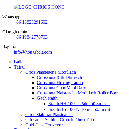
Whatsapp
+86 13823291602
Glaoigh orainn
+86 19842778703
R-phost
info@hongsbelt.com
Baile
Táirgí
Crios Plaisteacha Modúlach
Criosanna Rith Dhíreach
Criosanna Flexing Taobh
Criosanna Cuar Maol Barr
Criosanna Plaisteacha Modúlach Roller Barr
Gach sraith
Sraith HS-100 （Páirc 50.8mm）
Sraith HS-100-N (Páirc: 50.8mm)
Crios Slabhraí Plaisteacha
Criosanna Slabhra Cruach Dhosmálta
Gabhálais Conveyor