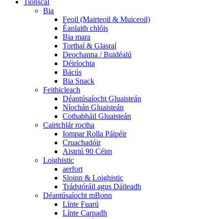
Tionscal
Bia
Feoil (Mairteoil & Muiceoil)
Éanlaith chlóis
Bia mara
Torthaí & Glasraí
Deochanna / Buidéalú
Déiríochta
Bácús
Bia Snack
Feithicleach
Déantúsaíocht Gluaisteán
Níochán Gluaisteán
Cothabháil Gluaisteán
Cairtchlár roctha
Iompar Rolla Páipéir
Cruachadóir
Aistriú 90 Céim
Loighistic
aerfort
Sloinn & Loighistic
Trádstóráil agus Dáileadh
Déantúsaíocht mBonn
Línte Fuarú
Línte Carnadh