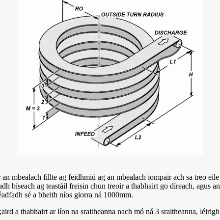
ar an mbealach fillte ag feidhmiú ag an mbealach iompair ach sa treo eile
 bíseach ag teastáil freisin chun treoir a thabhairt go díreach, agus a
fhéadfadh sé a bheith níos giorra ná 1000mm.
aird a thabhairt ar líon na sraitheanna nach mó ná 3 sraitheanna, léirigh