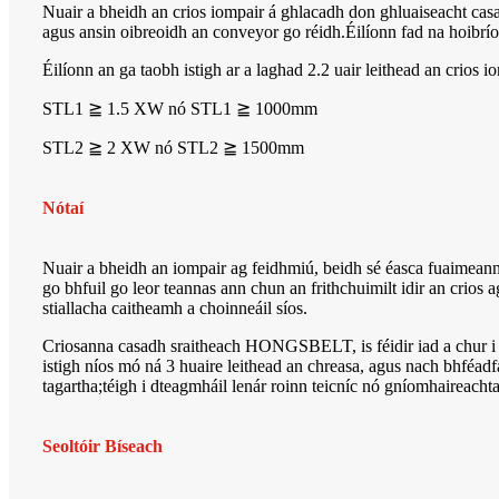
Nuair a bheidh an crios iompair á ghlacadh don ghluaiseacht casa
agus ansin oibreoidh an conveyor go réidh.Éilíonn fad na hoibríoch
Éilíonn an ga taobh istigh ar a laghad 2.2 uair leithead an crios i
STL1 ≧ 1.5 XW nó STL1 ≧ 1000mm
STL2 ≧ 2 XW nó STL2 ≧ 1500mm
Nótaí
Nuair a bheidh an iompair ag feidhmiú, beidh sé éasca fuaimean
go bhfuil go leor teannas ann chun an frithchuimilt idir an crios 
stiallacha caitheamh a choinneáil síos.
Criosanna casadh sraitheach HONGSBELT, is féidir iad a chur i bh
istigh níos mó ná 3 huaire leithead an chreasa, agus nach bhféadf
tagartha;téigh i dteagmháil lenár roinn teicníc nó gníomhaireachtaí
Seoltóir Bíseach