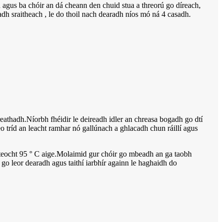
h agus ba chóir an dá cheann den chuid stua a threorú go díreach,
sadh sraitheach , le do thoil nach dearadh níos mó ná 4 casadh.
thadh.Níorbh fhéidir le deireadh idler an chreasa bogadh go dtí
seo tríd an leacht ramhar nó gallúnach a ghlacadh chun ráillí agus
n teocht 95 ° C aige.Molaimid gur chóir go mbeadh an ga taobh
 go leor dearadh agus taithí iarbhír againn le haghaidh do