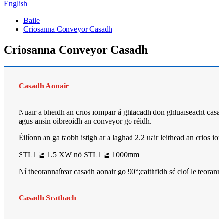
English
Baile
Criosanna Conveyor Casadh
Criosanna Conveyor Casadh
Casadh Aonair
Nuair a bheidh an crios iompair á ghlacadh don ghluaiseacht casa
agus ansin oibreoidh an conveyor go réidh.
Éilíonn an ga taobh istigh ar a laghad 2.2 uair leithead an crios i
STL1 ≧ 1.5 XW nó STL1 ≧ 1000mm
Ní theorannaítear casadh aonair go 90°;caithfidh sé cloí le teora
Casadh Srathach