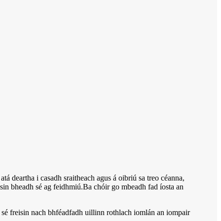
 atá deartha i casadh sraitheach agus á oibriú sa treo céanna,
nsin bheadh ​​sé ag feidhmiú.Ba chóir go mbeadh fad íosta an
 sé freisin nach bhféadfadh uillinn rothlach iomlán an iompair