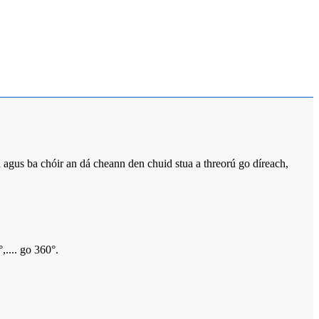
h agus ba chóir an dá cheann den chuid stua a threorú go díreach,
,.... go 360°.