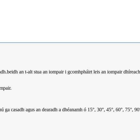
dh.beidh an t-alt stua an iompair i gcomhpháirt leis an iompair dhíreac
ompair.
nnú ga casadh agus an dearadh a dhéanamh ó 15°, 30°, 45°, 60°, 75°, 90°