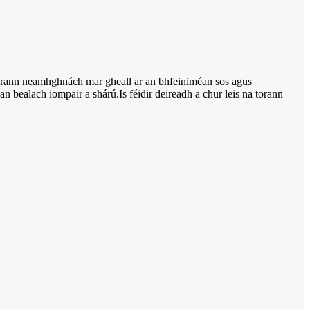
torann neamhghnách mar gheall ar an bhfeiniméan sos agus
an bealach iompair a shárú.Is féidir deireadh a chur leis na torann