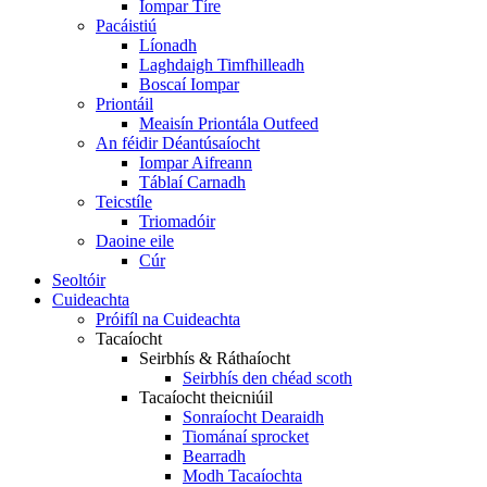
Iompar Tíre
Pacáistiú
Líonadh
Laghdaigh Timfhilleadh
Boscaí Iompar
Priontáil
Meaisín Priontála Outfeed
An féidir Déantúsaíocht
Iompar Aifreann
Táblaí Carnadh
Teicstíle
Triomadóir
Daoine eile
Cúr
Seoltóir
Cuideachta
Próifíl na Cuideachta
Tacaíocht
Seirbhís & Ráthaíocht
Seirbhís den chéad scoth
Tacaíocht theicniúil
Sonraíocht Dearaidh
Tiománaí sprocket
Bearradh
Modh Tacaíochta