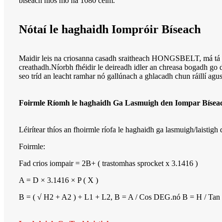
bíseach níos mó ná 1080 céim.
Nótaí le haghaidh Iompróir Bíseach
Maidir leis na criosanna casadh sraitheach HONGSBELT, má tá an
creathadh.Níorbh fhéidir le deireadh idler an chreasa bogadh go dt
seo tríd an leacht ramhar nó gallúnach a ghlacadh chun ráillí agus
Foirmle Ríomh le haghaidh Ga Lasmuigh den Iompar Bísea
Léirítear thíos an fhoirmle ríofa le haghaidh ga lasmuigh/laistigh
Foirmle:
Fad crios iompair = 2B+ ( trastomhas sprocket x 3.1416 )
A = D × 3.1416 × P ( X )
B = ( √ H2 + A2 ) + L1 + L2, B = A / Cos DEG.nó B = H / Ta