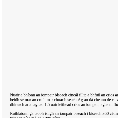
Nuair a bhíonn an iompair bíseach cineál fillte a bhfuil an crios 
beidh sé mar an cruth mar chuar bíseach.Ag an dá cheann de casadh
dhíreach ar a laghad 1.5 uair leithead crios an iompair, agus ní 
Rothlaíonn ga taobh istigh an iompair bíseach i bíseach 360 céim;