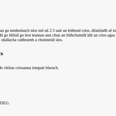
 ga inmheánach níos mó ná 2.5 uair an leithead crios, déanfaidh sé 
í go bhfuil go leor teannas ann chun an frithchuimilt idir an crios agus 
 stiallacha caitheamh a choinneáil síos.
ch
 de chóras criosanna iompair bíseach.
n DEG.