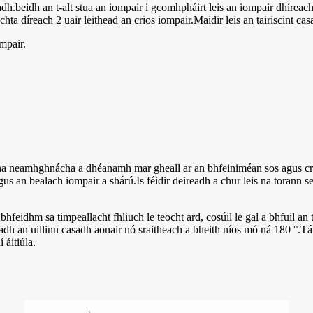
dh.beidh an t-alt stua an iompair i gcomhpháirt leis an iompair dhíreac
ta díreach 2 uair leithead an crios iompair.Maidir leis an tairiscint ca
ompair.
na neamhghnácha a dhéanamh mar gheall ar an bhfeiniméan sos agus crea
agus an bealach iompair a shárú.Is féidir deireadh a chur leis na torann 
feidhm sa timpeallacht fhliuch le teocht ard, cosúil le gal a bhfuil a
adh an uillinn casadh aonair nó sraitheach a bheith níos mó ná 180 °.Tá
 áitiúla.